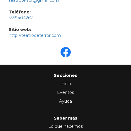
teatroterror@gmail.com
Teléfono:
5559404262
Sitio web:
http://teatrodeterror.com
Secciones
Inicio
Eventos
Ayuda
Saber más
Lo que hacemos