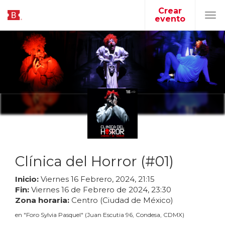
Crear
evento
Tog
navi
Clínica del Horror (#01)
Inicio:
Viernes
16
Febrero
,
2024
,
21
:
15
Fin:
Viernes
16
de
Febrero
de
2024
,
23
:
30
Zona horaria:
Centro (Ciudad de México)
en
"
Foro Sylvia Pasquel
"
(
Juan Escutia 96, Condesa, CDMX
)