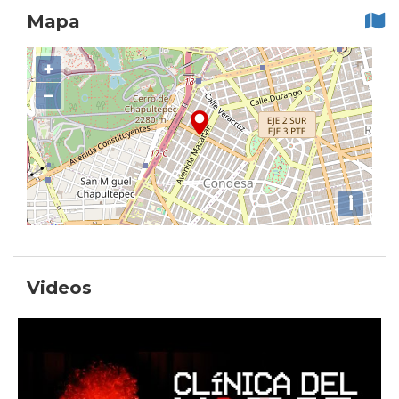
Mapa
+
−
i
Videos