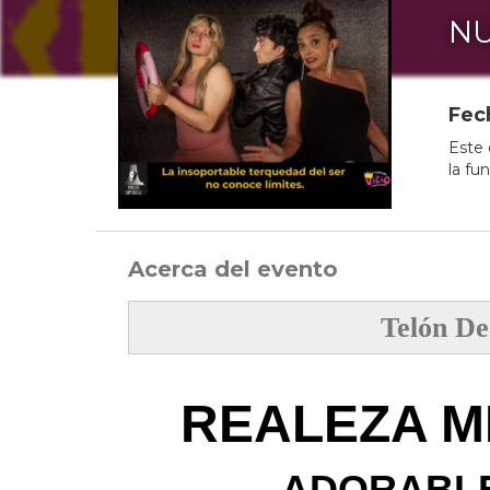
NU
Fec
Este 
la fu
Acerca del evento
Telón De
REALEZA M
ADORABLE