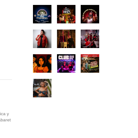
ica y
abaret