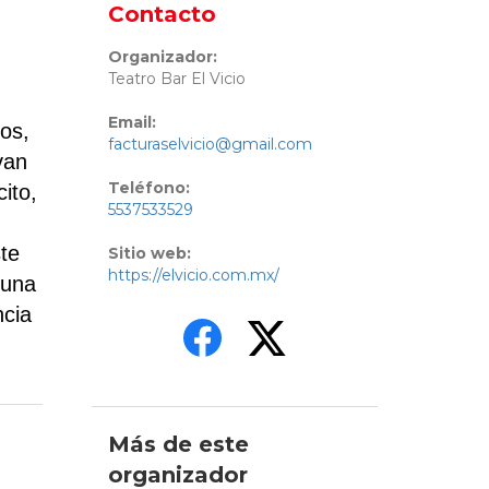
Contacto
Organizador:
Teatro Bar El Vicio
Email:
los,
facturaselvicio@gmail.com
van
Teléfono:
ito,
5537533529
ste
Sitio web:
https://elvicio.com.mx/
 una
ncia
Más de este
organizador