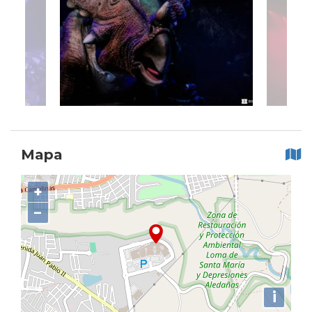
Mapa
+
−
i