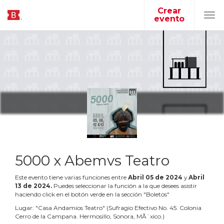
Crear
evento
Tog
navi
5000 x Abemvs Teatro
Este evento tiene varias funciones entre
Abril
05
de
2024
y
Abril
13
de
2024
.
Puedes seleccionar la función a la que desees asistir
haciendo click en el botón verde en la sección "Boletos"
Lugar:
"
Casa Andamios Teatro
"
(
Sufragio Efectivo No. 45. Colonia
Cerro de la Campana. Hermosillo, Sonora, MÃ¨xico.
)