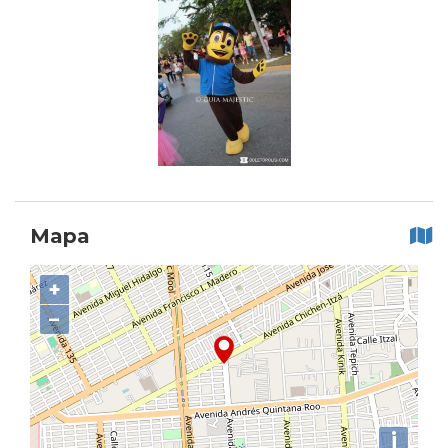
Mapa
+
−
i