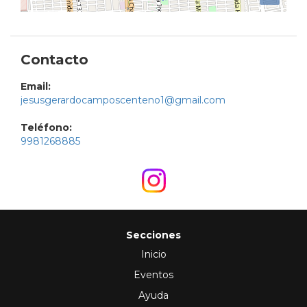
Contacto
Email:
jesusgerardocamposcenteno1@gmail.com
Teléfono:
9981268885
Secciones
Inicio
Eventos
Ayuda