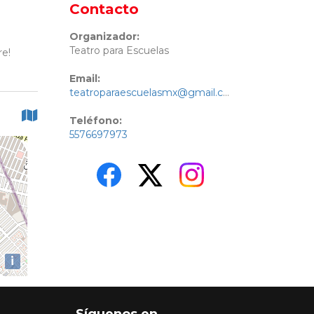
Contacto
Organizador:
Teatro para Escuelas
re!
Email:
teatroparaescuelasmx@gmail.com
Teléfono:
5576697973
i