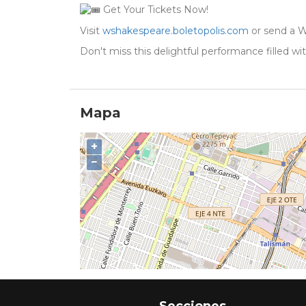
Get Your Tickets Now!
Visit
wshakespeare.boletopolis.com
or send a 
Don't miss this delightful performance filled wi
Mapa
+
−