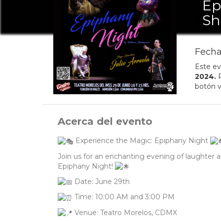
Ep
Sh
Fecha
Este ev
2024
.
P
botón v
Acerca del evento
Experience the Magic: Epiphany Night
Join us for an enchanting evening of laughter
Epiphany Night!
Date: June 29th
Time: 10:00 AM and 3:00 PM
Venue: Teatro Morelos, CDMX