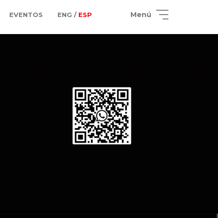
Menú
EVENTOS
ENG /
ESP