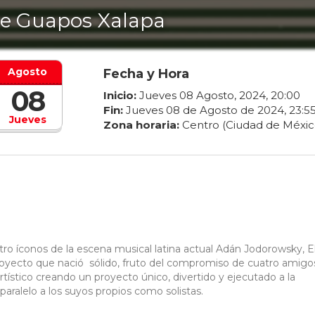
e Guapos Xalapa
Agosto
Fecha y Hora
08
Inicio:
Jueves
08
Agosto
,
2024
,
20
:
00
Fin:
Jueves
08
de
Agosto
de
2024
,
23
:
5
Jueves
Zona horaria:
Centro (Ciudad de Méxic
ro íconos de la escena musical latina actual Adán Jodorowsky, E
proyecto que nació sólido, fruto del compromiso de cuatro amigo
tístico creando un proyecto único, divertido y ejecutado a la
 paralelo a los suyos propios como solistas.