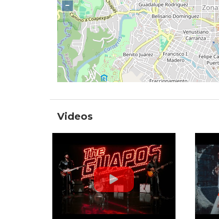
−
Videos