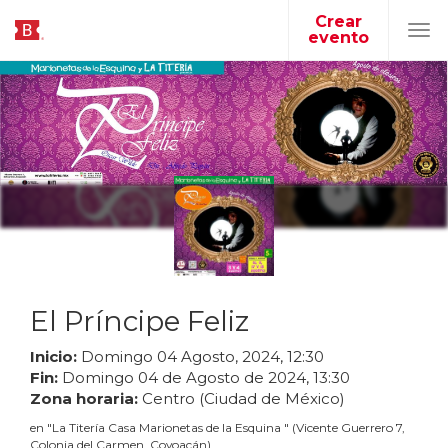
Crear
evento
Tog
navi
El Príncipe Feliz
Inicio:
Domingo
04
Agosto
,
2024
,
12
:
30
Fin:
Domingo
04
de
Agosto
de
2024
,
13
:
30
Zona horaria:
Centro (Ciudad de México)
en
"
La Titería Casa Marionetas de la Esquina
"
(
Vicente Guerrero 7,
Colonia del Carmen, Coyoacán
)