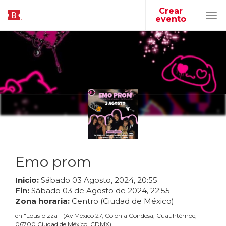
Crear
evento
Tog
navi
Emo prom
Inicio:
Sábado
03
Agosto
,
2024
,
20
:
55
Fin:
Sábado
03
de
Agosto
de
2024
,
22
:
55
Zona horaria:
Centro (Ciudad de México)
en
"
Lous pizza
"
(
Av México 27, Colonia Condesa, Cuauhtémoc,
06700 Ciudad de México, CDMX
)