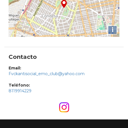
i
Contacto
Email:
Fvckantisocial_emo_club@yahoo.com
Teléfono:
8119914229