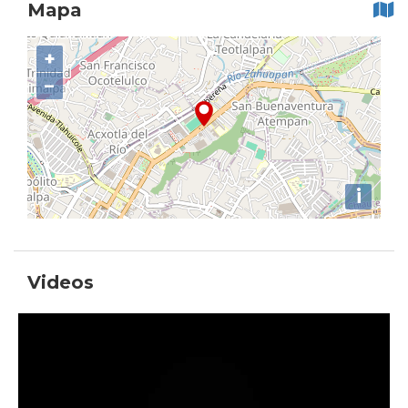
Mapa
+
−
i
Videos