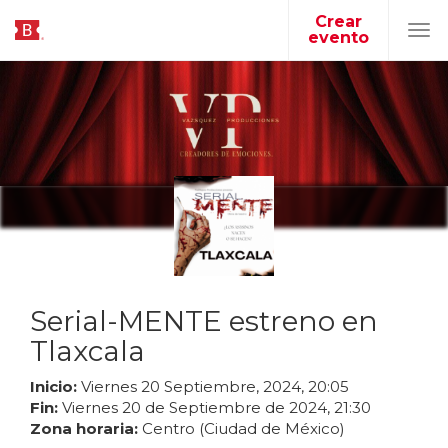
Crear
evento
Tog
navi
Serial-MENTE estreno en
Tlaxcala
Inicio:
Viernes
20
Septiembre
,
2024
,
20
:
05
Fin:
Viernes
20
de
Septiembre
de
2024
,
21
:
30
Zona horaria:
Centro (Ciudad de México)