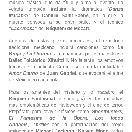
música clásica, que da título y alma al evento. La
velada también incluirá la dramática “
Danza
Macabra”
de
Camille Saint-Saëns
, en la que la
muerte convoca a su gran baile, y el icónico
“Lacrimosa”
del
Réquiem de Mozart
.
Además de estas piezas inmortales, el repertorio
tradicional mexicano incluirá canciones como
La
Bruja
y
La Llorona
, acompañadas por el majestuoso
Ballet Folclórico Xihuitzilli
. No faltarán los emotivos
temas de la película
Coco
, así como la inolvidable
Amor Eterno
de
Juan Gabriel
, que evocará el alma
de México en cada nota.
Para los amantes del misterio y lo macabro, el
Réquiem Fantasmal
te sumergirá en las melodías
más emblemáticas de Halloween y el cine de terror.
Prepárate para revivir clásicos como
Ghostbusters
,
El Fantasma de la Ópera
,
Los locos
Addams
,
Thriller
con la participación del mejor
imitador de
Michael Jackson
,
Kaivan Moon
, y las