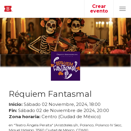
Crear
evento
Tog
navi
Réquiem Fantasmal
Inicio:
Sábado
02
Noviembre
,
2024
,
18
:
00
Fin:
Sábado
02
de
Noviembre
de
2024
,
20
:
00
Zona horaria:
Centro (Ciudad de México)
en
"
Teatro Ángela Peralta
"
(
Aristóteles s/n, Polanco, Polanco IV Secc,
Miguel Hidalgo, 11560 Ciudad de México, CDMX
)