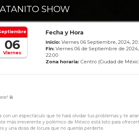
ATANITO SHOW
Septiembre
Fecha y Hora
06
Inicio:
Viernes
06
Septiembre
,
2024
,
20
:
Fin:
Viernes
06
de
Septiembre
de
2024
,
Viernes
22
:
00
Zona horaria:
Centro (Ciudad de Méxic
rar! 🎤
 con un espectáculo que te hará olvidar tus problemas y te arra
te más irreverente y polémico de México está listo para ofrecer
s y una dosis de locura que no querrás perderte.