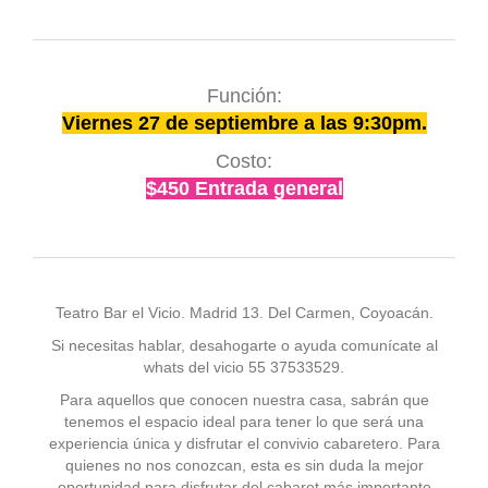
Función:
Viernes 27 de septiembre a las 9:30pm.
Costo:
$450 Entrada general
Teatro Bar el Vicio. Madrid 13. Del Carmen, Coyoacán.
Si necesitas hablar, desahogarte o ayuda comunícate al
whats del vicio 55 37533529.
Para aquellos que conocen nuestra casa, sabrán que
tenemos el espacio ideal para tener lo que será una
experiencia única y disfrutar el convivio cabaretero. Para
quienes no nos conozcan, esta es sin duda la mejor
oportunidad para disfrutar del cabaret más importante