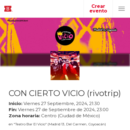
Crear
evento
Tog
navi
CON CIERTO VICIO (rivotrip)
Inicio:
Viernes
27
Septiembre
,
2024
,
21
:
30
Fin:
Viernes
27
de
Septiembre
de
2024
,
23
:
00
Zona horaria:
Centro (Ciudad de México)
en
"
Teatro Bar El Vicio
"
(
Madrid 13, Del Carmen, Coyoacán
)