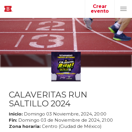
Crear
evento
Tog
navi
CALAVERITAS RUN
SALTILLO 2024
Inicio:
Domingo
03
Noviembre
,
2024
,
20
:
00
Fin:
Domingo
03
de
Noviembre
de
2024
,
21
:
00
Zona horaria:
Centro (Ciudad de México)