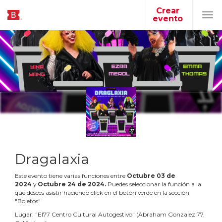
Crear
evento
Tog
navi
Dragalaxia
Este evento tiene varias funciones entre
Octubre
03
de
2024
y
Octubre
24
de
2024
.
Puedes seleccionar la función a la
que desees asistir haciendo click en el botón verde en la sección
"Boletos"
Lugar:
"
El77 Centro Cultural Autogestivo
"
(
Abraham Gonzalez 77,