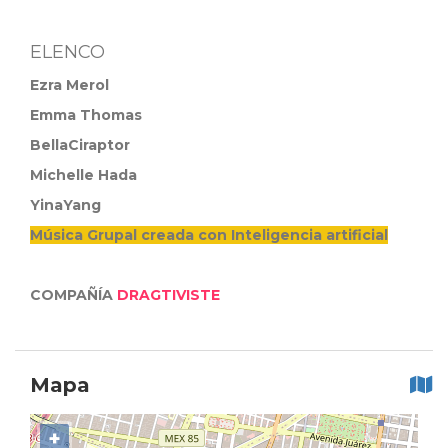
ELENCO
Ezra Merol
Emma Thomas
BellaCiraptor
Michelle Hada
YinaYang
Música Grupal creada con Inteligencia artificial
COMPAÑÍA
DRAGTIVISTE
Mapa
+