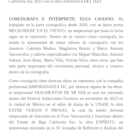
California Sur 2023 con la obra ANDANZA DEL H2O
COREÓGRAFA E INTÉRPRETE. ELEA CASIANO.
Ha
trabajado en la parte coreográfica desde 2010, con su ópera prima
MECIENDOSE EN EL VIENTO, un unipersonal que hasta la fecha
sigue en el repertorio. Dentro de su carrera cómo coreógrafa, ha
tenido la oportunidad de tomar talleres de coreografía con los
maestros: Gabriela Medina, Magdalena Brezzo y Marco Antonio
Vasconcelos; y talleres especializados con Miguel Mancillas, Antonio
Salinas, Ariel Rossi, Mario Villa, Vicente Silva, entre otros, que han
sido parte importante del crecimiento personal, técnico y creativo
dentro de la coreografía.
Cómo coreógrafa tiene diversas obras en repertorio con la compañía
profesional ARROBADANZA DC; por destacar alguna de las obras:
el unipersonal FRAGMENTOS DE MI SER el cual fue estrenado
dentro del Festival Subterráneo Escénico en noviembre de 2023 en
la ciudad de México en el salón de danza de la UNAM; la obra
ENTRE VERSOS Y PROSAS, la cual ha tenido diversas
temporadas de funciones en el Foro Vasconcelos y funciones dentro
del Estado de Baja California Sur; la obra ESPÍRITU, un
unipersonal estrenado en la XI Jornadas de Reflexión y Análisis del