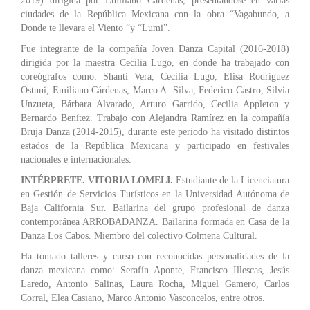
2019) dirigida por Emiliano Cárdenas, presentándose en varias
ciudades de la República Mexicana con la obra “Vagabundo, a
Donde te llevara el Viento “y “Lumi”.
Fue integrante de la compañía Joven Danza Capital (2016-2018)
dirigida por la maestra Cecilia Lugo, en donde ha trabajado con
coreógrafos como: Shantí Vera, Cecilia Lugo, Elisa Rodríguez
Ostuni, Emiliano Cárdenas, Marco A. Silva, Federico Castro, Silvia
Unzueta, Bárbara Alvarado, Arturo Garrido, Cecilia Appleton y
Bernardo Benítez. Trabajo con Alejandra Ramírez en la compañía
Bruja Danza (2014-2015), durante este periodo ha visitado distintos
estados de la República Mexicana y participado en festivales
nacionales e internacionales.
INTÉRPRETE. VITORIA LOMELI.
Estudiante de la Licenciatura
en Gestión de Servicios Turísticos en la Universidad Autónoma de
Baja California Sur. Bailarina del grupo profesional de danza
contemporánea ARROBADANZA. Bailarina formada en Casa de la
Danza Los Cabos. Miembro del colectivo Colmena Cultural.
Ha tomado talleres y curso con reconocidas personalidades de la
danza mexicana como: Serafín Aponte, Francisco Illescas, Jesús
Laredo, Antonio Salinas, Laura Rocha, Miguel Gamero, Carlos
Corral, Elea Casiano, Marco Antonio Vasconcelos, entre otros.