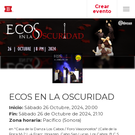
Crear
evento
Tog
navi
ECOS EN LA OSCURIDAD
Inicio:
Sábado
26
Octubre
,
2024
,
20
:
00
Fin:
Sábado
26
de
Octubre
de
2024
,
21
:
10
Zona horaria:
Pacífico (Sonora)
en
"
Casa de la Danza Los Cabos / Foro Vasconcelos
"
(
Calle de la
Roca M-2 L-4 Fracc. Hojazen, Cabo San Lucas, Los Cabos, B.C.S.