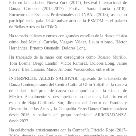
Prix en la ciudad de Nueva York (2014), Festival Internacional de
Danza Córdoba (2015,2017), Festival Santa Lucia (2018),
Encuentro de Escuelas Profesionales del INBAL (2018), así como
participó en la gala del 40 aniversario de la ESMDM en el palacio
de Bellas Artes en la CDMX.
Ha tomado talleres y cursos con grandes estrellas de la danza clásica
cómo José Manuel Carreño, Viegsay Valdez, Laura Alonso, Héctor
Hernández, Ernesto Quenedit, Dolores Long.
Ha trabajado de la mano con coreógrafos cómo Rosario Murillo,
Tom Bosma, Diego Landín, Víctor Ramírez, Dolores Long, Jaime
Sierra, Elea Casiano, Marco Antonio Vasconcelos, entre otros.
INTÉRPRETE. ALEXIS SALDIVAR.
Egresado de la Escuela de
Danza Contemporánea del Centro Cultural Ollin Yoliztl en la carrera
de bailarín intérprete de danza contemporánea en la Ciudad de
México. Actualmente se desempeña como docente y bailarín en el
estado de Baja California Sur, director del Centro de Estudio y
Desarrollo de las Artes y la Compañía Fetos Danza Contemporánea
desde 2016, y bailarín del grupo profesional ARROBADANZA
desde 2023.
Ha colaborado artísticamente con la Compañía Triciclo Rojo (2017-