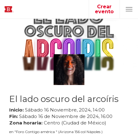
Crear
evento
Tog
navi
El lado oscuro del arcoíris
Inicio:
Sábado
16
Noviembre
,
2024
,
14
:
00
Fin:
Sábado
16
de
Noviembre
de
2024
,
16
:
00
Zona horaria:
Centro (Ciudad de México)
en
"
Foro Contigo américa
"
(
Arizona 156 col Nápoles
)