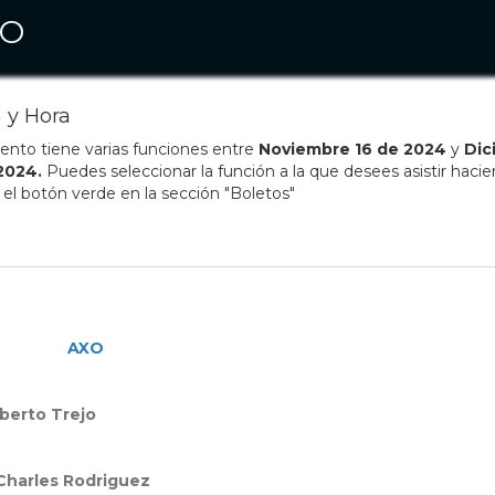
XO
 y Hora
ento tiene varias funciones entre
Noviembre
16
de
2024
y
Dic
2024
.
Puedes seleccionar la función a la que desees asistir haci
n el botón verde en la sección "Boletos"
AXO
berto Trejo
Charles Rodriguez