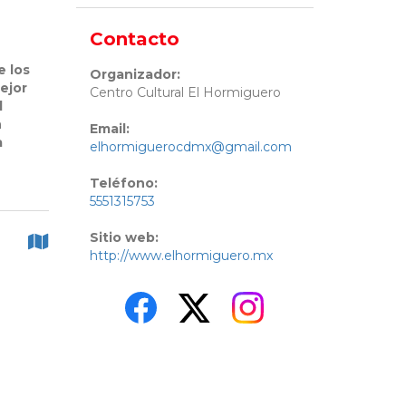
Contacto
e los
Organizador:
ejor
Centro Cultural El Hormiguero
l
n
Email:
a
elhormiguerocdmx@gmail.com
Teléfono:
5551315753
Sitio web:
http://www.elhormiguero.mx