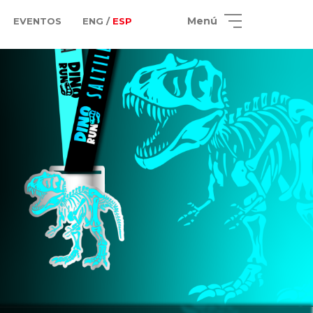
Menú
EVENTOS
ENG /
ESP