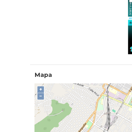
Mapa
+
−