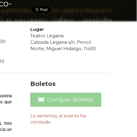
co-
Lugar
Teatro Legaria
00
Calzada Legaria s/n, Pencil
,
Norte, Miguel Hidalgo, 11430
o)
Boletos
siona 
Comprar Boletos
s que 
Lo sentimos, el evento ha
concluido
 tres 
ia un 