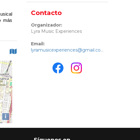
Contacto
usical 
o más 
Organizador:
Lyra Music Experiences
Email:
lyramusicexperiences@gmail.com
i