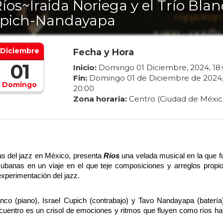
Ríos~Iraida Noriega y el Trío Blan
pich-Nandayapa
Diciembre
Fecha y Hora
01
Inicio:
Domingo
01
Diciembre
,
2024
,
18
:
Fin:
Domingo
01
de
Diciembre
de
2024
Domingo
20
:
00
Zona horaria:
Centro (Ciudad de Méxic
s del jazz en México, presenta 
Ríos
 una velada musical en la que fu
ubanas en un viaje en el que teje composiciones y arreglos propio
 experimentación del jazz.
co (piano), Israel Cupich (contrabajo) y Tavo Nandayapa (batería),
cuentro es un crisol de emociones y ritmos que fluyen como ríos hac