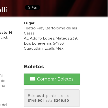
lli
Lugar
Teatro Fray Bartolomé de las
osto
14
Casas
click
Av. Adolfo Lopez Mateos 239,
Luis Echeverria, 54753
Cuautitlán Izcalli, Méx.
Boletos
BI
Comprar Boletos
s de
omo
Boletos disponibles desde
$
149.90
hasta
$
249.90
s del