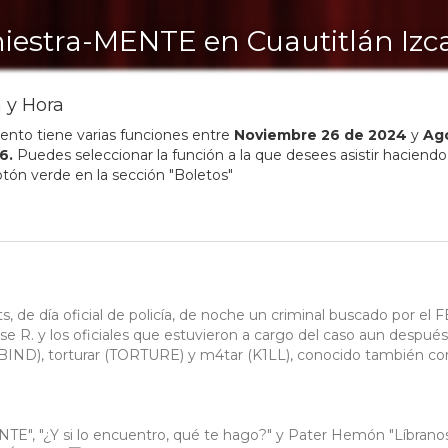
niestra-MENTE en Cuautitlán Izca
 y Hora
ento tiene varias funciones entre
Noviembre
26
de
2024
y
Ag
6
.
Puedes seleccionar la función a la que desees asistir haciendo 
otón verde en la sección "Boletos"
s, de día oficial de policía, de noche un criminal buscado por el F
sse R. y los oficiales que estuvieron a cargo del caso aun despué
r (BIND), torturar (TORTURE) y m4tar (K1LL), conocido también c
TE", "¿Y si lo encuentro, qué te hago?" y Pater Hemón "Líbrano