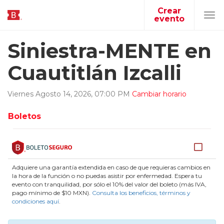
Crear
evento
Tog
navi
Siniestra-MENTE en
Cuautitlán Izcalli
Viernes
Agosto
14
,
2026
,
07
:
00
PM
Cambiar horario
Boletos
Adquiere una garantía extendida en caso de que requieras cambios en
la hora de la función o no puedas asistir por enfermedad. Espera tu
evento con tranquilidad, por sólo el 10% del valor del boleto (más IVA,
pago mínimo de $10 MXN).
Consulta los beneficios, términos y
condiciones aquí
.