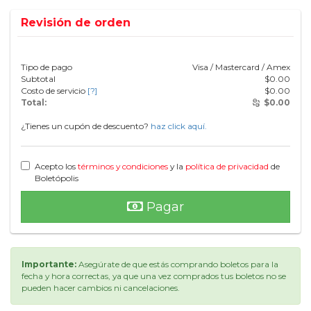
Revisión de orden
Tipo de pago
Visa / Mastercard / Amex
Subtotal
$
0.00
Costo de servicio
[?]
$
0.00
Total:
$
0.00
¿Tienes un cupón de descuento?
haz click aquí.
Acepto los
términos y condiciones
y la
política de privacidad
de
Boletópolis
Pagar
Importante:
Asegúrate de que estás comprando boletos para la
fecha y hora correctas, ya que una vez comprados tus boletos no se
pueden hacer cambios ni cancelaciones.