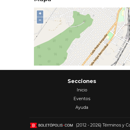
+
−
Secciones
Inicio
Eventos
Ayuda
(2012 - 2026)
Términos y C