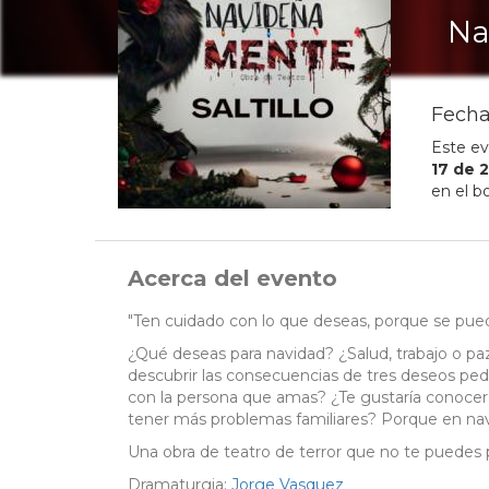
Na
Fecha
Este ev
17
de
2
en el b
Acerca del evento
"Ten cuidado con lo que deseas, porque se pue
¿Qué deseas para navidad? ¿Salud, trabajo o paz
descubrir las consecuencias de tres deseos pedi
con la persona que amas? ¿Te gustaría conocer
tener más problemas familiares? Porque en navi
Una obra de teatro de terror que no te puedes 
Dramaturgia:
Jorge Vasquez