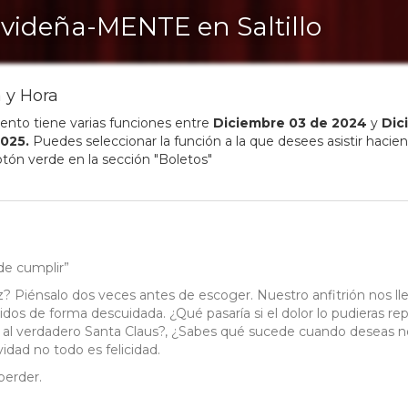
videña-MENTE en Saltillo
 y Hora
ento tiene varias funciones entre
Diciembre
03
de
2024
y
Dic
025
.
Puedes seleccionar la función a la que desees asistir hacien
otón verde en la sección "Boletos"
de cumplir”
? Piénsalo dos veces antes de escoger. Nuestro anfitrión nos ll
dos de forma descuidada. ¿Qué pasaría si el dolor lo pudieras rep
 al verdadero Santa Claus?, ¿Sabes qué sucede cuando deseas n
dad no todo es felicidad.
perder.