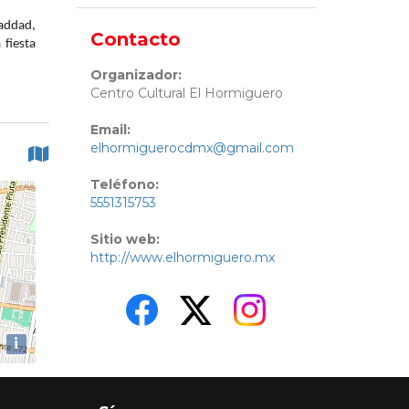
addad,
Contacto
 fiesta
Organizador:
Centro Cultural El Hormiguero
Email:
elhormiguerocdmx@gmail.com
Teléfono:
5551315753
Sitio web:
http://www.elhormiguero.mx
i