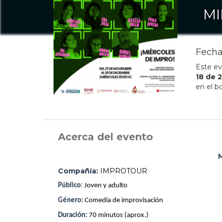
MI
Fecha
Este ev
18
de
en el b
Acerca del evento
Compañía:
IMPROTOUR
Público
:
Joven y adulto
Género:
Comedia de improvisación
Duración:
70 minutos (aprox.)