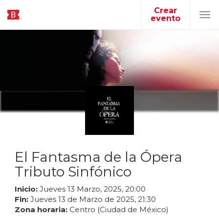
Crear
evento
Tog
navi
El Fantasma de la Ópera
Tributo Sinfónico
Inicio:
Jueves
13
Marzo
,
2025
,
20
:
00
Fin:
Jueves
13
de
Marzo
de
2025
,
21
:
30
Zona horaria:
Centro (Ciudad de México)