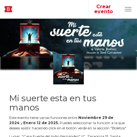
Crear
evento
Tog
navi
Mi suerte esta en tus
manos
Este evento tiene varias funciones entre
Noviembre
29
de
2024
y
Enero
12
de
2025
.
Puedes seleccionar la función a la que
desees asistir haciendo click en el botón verde en la sección "Boletos"
Lugar:
"
Casa Fuerte del Indio Fernández
"
(
C. Zaragoza 51, Santa