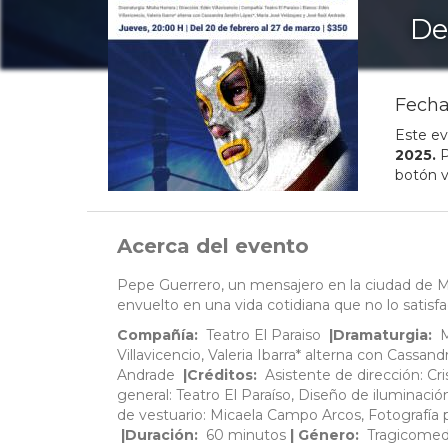
De
Fecha
Este ev
2025
.
P
botón v
Acerca del evento
Pepe Guerrero, un mensajero en la ciudad de Mé
envuelto en una vida cotidiana que no lo satisf
Compañía:
Teatro El Paraiso
|Dramaturgia:
M
Villavicencio, Valeria Ibarra* alterna con Cassa
Andrade
|Créditos:
Asistente de dirección: Cr
general: Teatro El Paraíso, Diseño de iluminació
de vestuario: Micaela Campo Arcos, Fotografía p
|Duración:
60 minutos
| Género:
Tragicomed