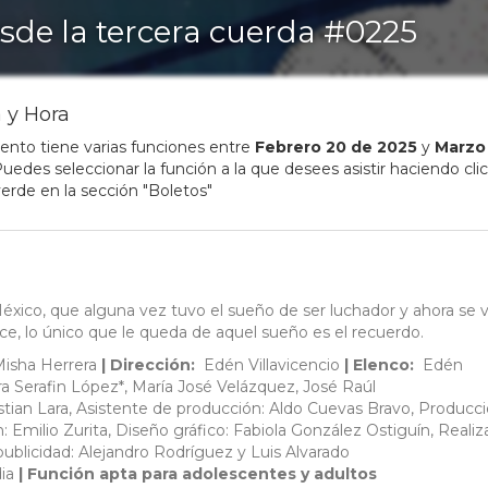
sde la tercera cuerda #0225
 y Hora
ento tiene varias funciones entre
Febrero
20
de
2025
y
Marzo
uedes seleccionar la función a la que desees asistir haciendo clic
erde en la sección "Boletos"
xico, que alguna vez tuvo el sueño de ser luchador y ahora se 
ace, lo único que le queda de aquel sueño es el recuerdo.
isha Herrera
| Dirección:
Edén Villavicencio
| Elenco:
Edén
ndra Serafin López*, María José Velázquez, José Raúl
istian Lara, Asistente de producción: Aldo Cuevas Bravo, Producc
n: Emilio Zurita, Diseño gráfico: Fabiola González Ostiguín, Realiz
ublicidad: Alejandro Rodríguez y Luis Alvarado
ia
| Función apta para adolescentes y adultos