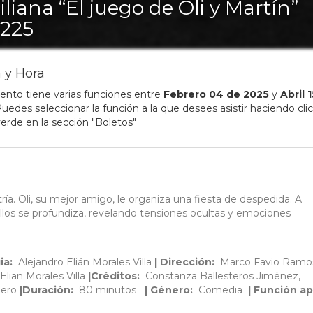
ciliana “El juego de Oli y Martín”
225
 y Hora
ento tiene varias funciones entre
Febrero
04
de
2025
y
Abril
1
uedes seleccionar la función a la que desees asistir haciendo clic
erde en la sección "Boletos"
stría. Oli, su mejor amigo, le organiza una fiesta de despedida. A
ellos se profundiza, revelando tensiones ocultas y emociones
ia:
Alejandro Elián Morales Villa
| Dirección:
Marco Favio Ram
lian Morales Villa
|Créditos:
Constanza Ballesteros Jiménez,
mero
|Duración:
80 minutos
| Género:
Comedia
| Función ap