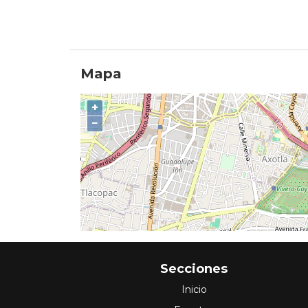
Mapa
+
−
Secciones
Inicio