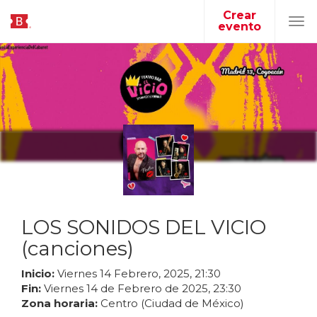
Crear
evento
Tog
navi
LOS SONIDOS DEL VICIO
(canciones)
Inicio:
Viernes
14
Febrero
,
2025
,
21
:
30
Fin:
Viernes
14
de
Febrero
de
2025
,
23
:
30
Zona horaria:
Centro (Ciudad de México)