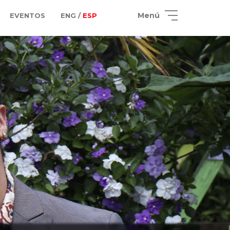
Menú
EVENTOS
ENG /
ESP