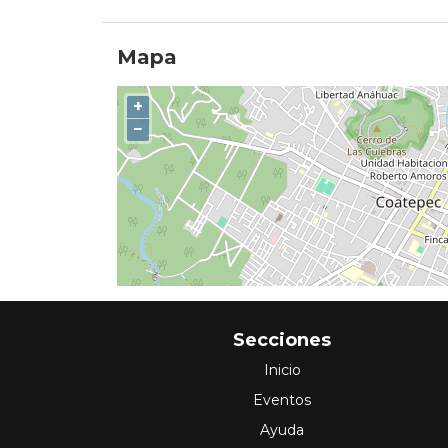
Mapa
+
−
Secciones
Inicio
Eventos
Ayuda