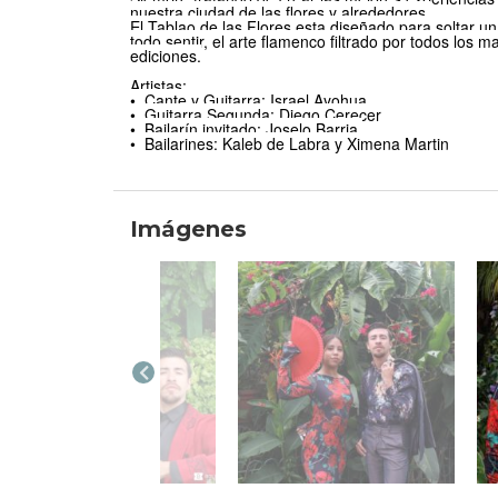
nuestra ciudad de las flores y alrededores.
El Tablao de las Flores esta dise
ñ
ado para soltar un
todo sentir, el arte flamenco filtrado por todos los 
ediciones.
Artistas:
•
Cante y Guitarra: Israel Ayohua
•
Guitarra Segunda: Diego Cerecer
•
Bailar
í
n invitado: Joselo Barria
•
Bailarines: Kaleb de Labra y Ximena Martin
Imágenes