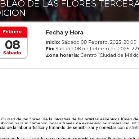
BLAO DE LAS FLORES TERCER
ICION
Febrero
Fecha y Hora
08
Inicio:
Sábado
08
Febrero
,
2025
,
20
:
00
Fin:
Sábado
08
de
Febrero
de
2025
,
22
:
Sábado
Zona horaria:
Centro (Ciudad de Méxic
Ciudad de las flores, de la iniciativa de los artistas esc
é
nicos Kaleb de
ú
blicos para el flamenco local a trav
é
s de experiencias inmersivas, int
ia de la labor art
í
stica y tratando de sensibilizar y conectar con distint
para poder vivir el arte en su mayor expresi
ó
n y hacer florecer el arte 