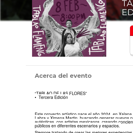
TA
ED
Acerca del evento
“
TABLAO DE LAS FLORES
”
•
Tercera Edici
ó
n
Este proyecto art
í
stico nace el a
ñ
o 2024, en Xalapa, 
Labra y Ximena Martin, buscando generar nuevos p
aut
é
nticas, con artistas mexicanos, creando concienc
p
ú
blicos en diferentes escenarios y espacios.
Siempre tratando de crear las mejores experiencias 