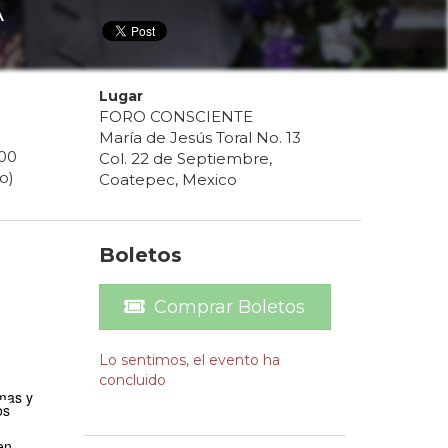
A
Lugar
FORO CONSCIENTE
María de Jesús Toral No. 13
00
Col. 22 de Septiembre,
o)
Coatepec, Mexico
Boletos
Comprar Boletos
Lo sentimos, el evento ha
concluido
imas y
os
en