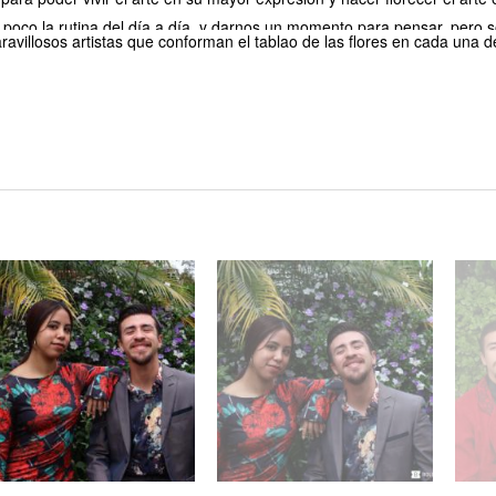
 poco la rutina del d
í
a a d
í
a, y darnos un momento para pensar, pero 
maravillosos artistas que conforman el tablao de las flores en cada una 