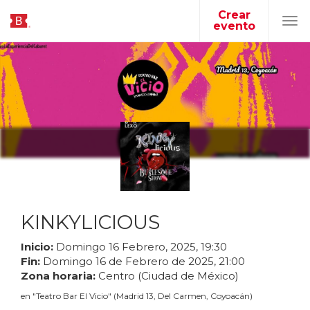
Crear
evento
Tog
navi
KINKYLICIOUS
Inicio:
Domingo
16
Febrero
,
2025
,
19
:
30
Fin:
Domingo
16
de
Febrero
de
2025
,
21
:
00
Zona horaria:
Centro (Ciudad de México)
en
"
Teatro Bar El Vicio
"
(
Madrid 13, Del Carmen, Coyoacán
)