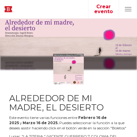
Crear
evento
Tog
navi
ALREDEDOR DE MI
MADRE, EL DESIERTO
Este evento tiene varias funciones entre
Febrero
16
de
2025
y
Marzo
16
de
2025
.
Puedes seleccionar la función a la que
desees asistir haciendo click en el botón verde en la sección "Boletos"
Lugar:
"
LA TITERIA
"
(
VICENTE GUERRERO 7 COLONIA DEL