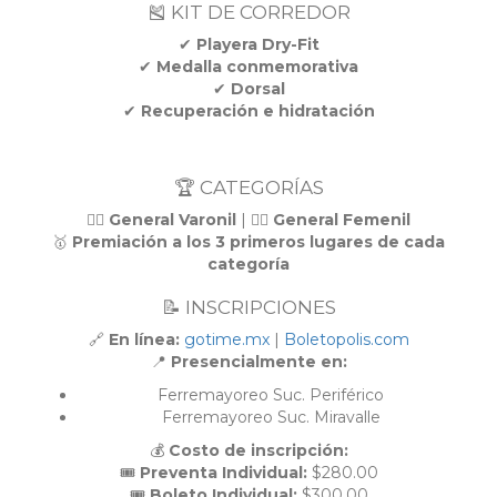
🎽 KIT DE CORREDOR
✔
Playera Dry-Fit
✔
Medalla conmemorativa
✔
Dorsal
✔
Recuperación e hidratación
🏆 CATEGORÍAS
🏃‍♂️
General Varonil
| 🏃‍♀️
General Femenil
🥇
Premiación a los 3 primeros lugares de cada
categoría
📝 INSCRIPCIONES
🔗
En línea:
gotime.mx
|
Boletopolis.com
📍
Presencialmente en:
Ferremayoreo Suc. Periférico
Ferremayoreo Suc. Miravalle
💰
Costo de inscripción:
🎟
Preventa Individual:
$280.00
🎟
Boleto Individual:
$300.00