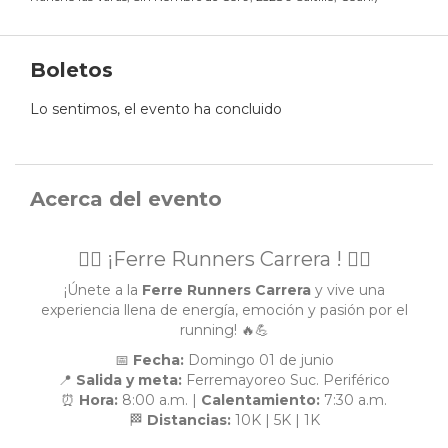
Boletos
Lo sentimos, el evento ha concluido
Acerca del evento
🏃‍♂️ ¡Ferre Runners Carrera ! 🏃‍♀️
¡Únete a la
Ferre Runners Carrera
y vive una
experiencia llena de energía, emoción y pasión por el
running! 🔥💪
📅
Fecha:
Domingo 01 de junio
📍
Salida y meta:
Ferremayoreo Suc. Periférico
⏰
Hora:
8:00 a.m. |
Calentamiento:
7:30 a.m.
🏁
Distancias:
10K | 5K | 1K