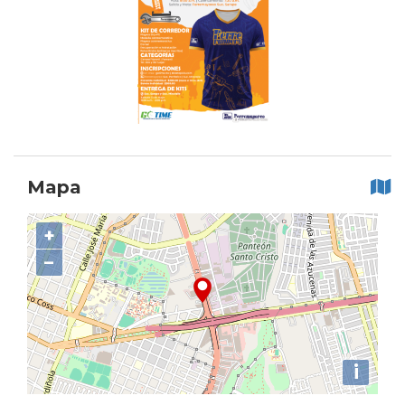
Mapa
+
−
i