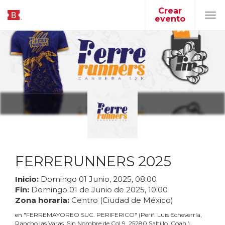
Crear
evento
Tog
navi
FERRERUNNERS 2025
Inicio:
Domingo
01
Junio
,
2025
,
08
:
00
Fin:
Domingo
01
de
Junio
de
2025
,
10
:
00
Zona horaria:
Centro (Ciudad de México)
en
"
FERREMAYOREO SUC. PERIFERICO
"
(
Perif. Luis Echeverría,
Rancho las Varas, Sin Nombre de Col 9, 25280 Saltillo, Coah.
)