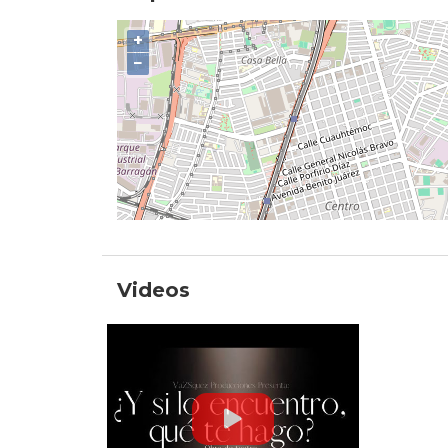
+
−
Videos