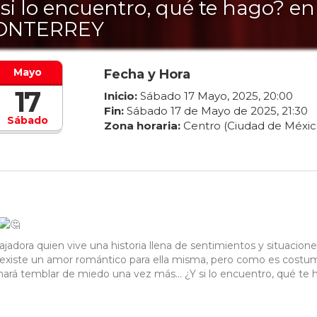
 si lo encuentro, qué te hago? en
ONTERREY
Mayo
Fecha y Hora
17
Inicio:
Sábado
17
Mayo
,
2025
,
20
:
00
Fin:
Sábado
17
de
Mayo
de
2025
,
21
:
30
Sábado
Zona horaria:
Centro (Ciudad de Méxic
adora quien vive una historia llena de sentimientos y situacione
o existe un amor romántico para ella misma, pero como es costu
rá temblar de miedo una vez más... ¿Y si lo encuentro, qué te