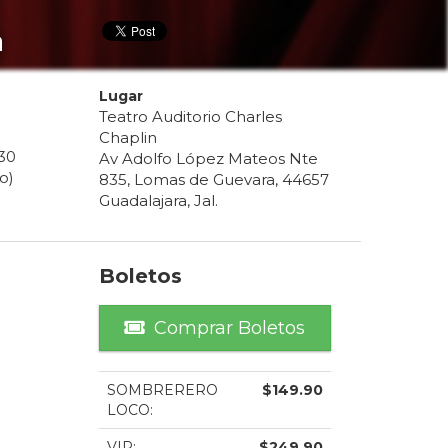
a
Lugar
Teatro Auditorio Charles
Chaplin
30
Av Adolfo López Mateos Nte
o)
835, Lomas de Guevara, 44657
Guadalajara, Jal.
Boletos
Comprar Boletos
SOMBRERERO
$
149.90
LOCO
:
VIP
:
$
249.90