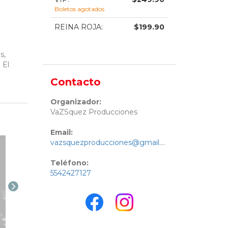
Boletos agotados
REINA ROJA
:
$
199.90
s,
 El
Contacto
Organizador:
VaZSquez Producciones
Email:
vazsquezproducciones@gmail.com
Teléfono:
5542427127