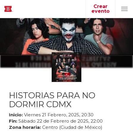
Crear
evento
Tog
navi
HISTORIAS PARA NO
DORMIR CDMX
Inicio:
Viernes
21
Febrero
,
2025
,
20
:
30
Fin:
Sábado
22
de
Febrero
de
2025
,
22
:
00
Zona horaria:
Centro (Ciudad de México)