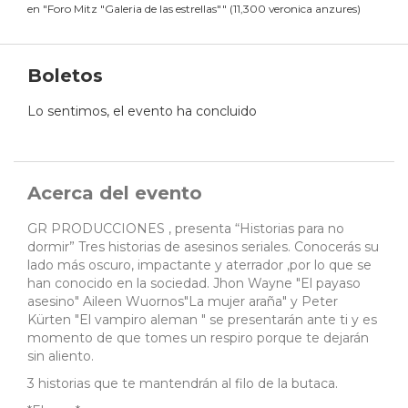
en
"
Foro Mitz "Galeria de las estrellas"
"
(
11,300 veronica anzures
)
Boletos
Lo sentimos, el evento ha concluido
Acerca del evento
GR PRODUCCIONES , presenta “Historias para no
dormir” Tres historias de asesinos seriales. Conocerás su
lado más oscuro, impactante y aterrador ,por lo que se
han conocido en la sociedad. Jhon Wayne "El payaso
asesino" Aileen Wuornos"La mujer araña" y Peter
Kürten "El vampiro aleman " se presentarán ante ti y es
momento de que tomes un respiro porque te dejarán
sin aliento.
3 historias que te mantendrán al filo de la butaca.