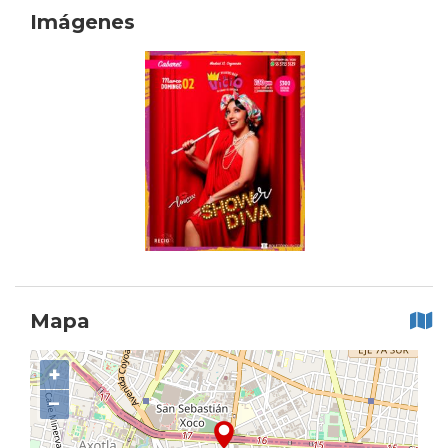
Imágenes
Mapa
+
−