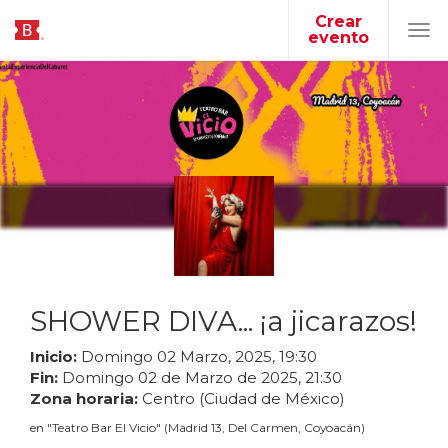
Crear
evento
Tog
navi
SHOWER DIVA... ¡a jicarazos!
Inicio:
Domingo
02
Marzo
,
2025
,
19
:
30
Fin:
Domingo
02
de
Marzo
de
2025
,
21
:
30
Zona horaria:
Centro (Ciudad de México)
en
"
Teatro Bar El Vicio
"
(
Madrid 13, Del Carmen, Coyoacán
)