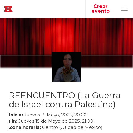
Crear
evento
Tog
navi
REENCUENTRO (La Guerra
de Israel contra Palestina)
Inicio:
Jueves
15
Mayo
,
2025
,
20
:
00
Fin:
Jueves
15
de
Mayo
de
2025
,
21
:
00
Zona horaria:
Centro (Ciudad de México)