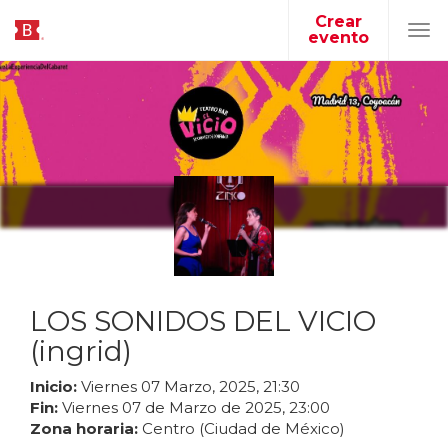
Crear
evento
Tog
navi
LOS SONIDOS DEL VICIO
(ingrid)
Inicio:
Viernes
07
Marzo
,
2025
,
21
:
30
Fin:
Viernes
07
de
Marzo
de
2025
,
23
:
00
Zona horaria:
Centro (Ciudad de México)