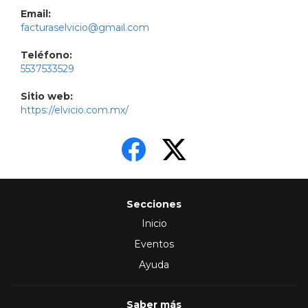
Email:
facturaselvicio@gmail.com
Teléfono:
5537533529
Sitio web:
https://elvicio.com.mx/
Secciones
Inicio
Eventos
Ayuda
Saber más