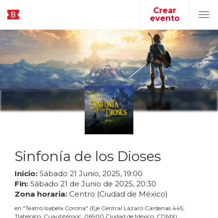
Crear
evento
Tog
navi
Sinfonía de los Dioses
Inicio:
Sábado
21
Junio
,
2025
,
19
:
00
Fin:
Sábado
21
de
Junio
de
2025
,
20
:
30
Zona horaria:
Centro (Ciudad de México)
en
"
Teatro Isabela Corona
"
(
Eje Central Lázaro Cárdenas 445,
Tlatelolco, Cuauhtémoc, 06900 Ciudad de México, CDMX
)