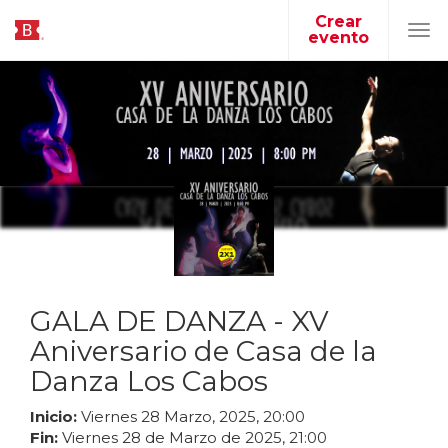
Crear
evento
Tog
navi
GALA DE DANZA - XV
Aniversario de Casa de la
Danza Los Cabos
Inicio:
Viernes
28
Marzo
,
2025
,
20
:
00
Fin:
Viernes
28
de
Marzo
de
2025
,
21
:
00