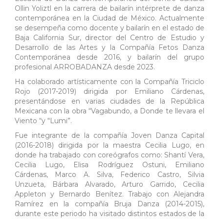
Ollin Yoliztl en la carrera de bailarín intérprete de danza
contemporánea en la Ciudad de México. Actualmente
se desempeña como docente y bailarín en el estado de
Baja California Sur, director del Centro de Estudio y
Desarrollo de las Artes y la Compañía Fetos Danza
Contemporánea desde 2016, y bailarín del grupo
profesional ARROBADANZA desde 2023.
Ha colaborado artísticamente con la Compañía Triciclo
Rojo (2017-2019) dirigida por Emiliano Cárdenas,
presentándose en varias ciudades de la República
Mexicana con la obra “Vagabundo, a Donde te llevara el
Viento “y “Lumi”.
Fue integrante de la compañía Joven Danza Capital
(2016-2018) dirigida por la maestra Cecilia Lugo, en
donde ha trabajado con coreógrafos como: Shantí Vera,
Cecilia Lugo, Elisa Rodríguez Ostuni, Emiliano
Cárdenas, Marco A. Silva, Federico Castro, Silvia
Unzueta, Bárbara Alvarado, Arturo Garrido, Cecilia
Appleton y Bernardo Benítez. Trabajo con Alejandra
Ramírez en la compañía Bruja Danza (2014-2015),
durante este periodo ha visitado distintos estados de la