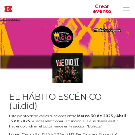
Crear
evento
Tog
navi
EL HÁBITO ESCÉNICO
(ui.did)
Este evento tiene varias funciones entre
Marzo
30
de
2025
y
Abril
13
de
2025
.
Puedes seleccionar la función a la que desees asistir
haciendo click en el botón verde en la sección "Boletos"
Lugar:
"
Teatro Bar El Vicio
"
(
Madrid 13, Del Carmen, Coyoacán
)