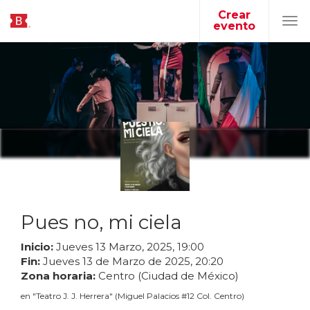
Crear
evento
Tog
navi
Pues no, mi ciela
Inicio:
Jueves
13
Marzo
,
2025
,
19
:
00
Fin:
Jueves
13
de
Marzo
de
2025
,
20
:
20
Zona horaria:
Centro (Ciudad de México)
en
"
Teatro J. J. Herrera
"
(
Miguel Palacios #12 Col. Centro
)