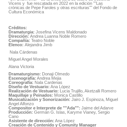
Vicens y fue rescatada en 2022 en la edición ""Las
crónicas de Pepe Faroles y otras escrituras"" del Fondo de
Cultura Económica
Créditos:
Dramaturgia:
Josefina Vicens Maldonado
Dirección:
Andrea Luanna Noble Romero
Compañía:
Teatro Noble
Elenco:
Alejandra Jimb
Nala Cárdenas
Miguel Angel Morales
Alana Victoria
Dramaturgismo:
Donaji Olmedo
Escenografía:
Andrea Mejia
Coreografía:
Nala Cardenas
Diseño de Vestuario:
Ana López
Realización de Vestuario:
Lucia Trujillo, Aketzalli Romero
Maquillaje y Peinados:
Monica Castillo
Musicalización y Sonorización:
Jairo J. Espinoza, Miguel
Angel Alfonzo
Compositor e Interprete de ""Ada"":
Jaime del Adarve
Producción:
Germán G. Islas, Karyme Vianey, Sergio
Cano
Asistente de dirección:
Ana López
Creación de Contenido y Comunity Manager