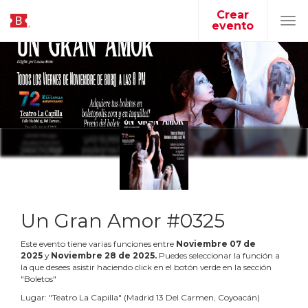
Crear
evento
Tog
navi
Un Gran Amor #0325
Este evento tiene varias funciones entre
Noviembre
07
de
2025
y
Noviembre
28
de
2025
.
Puedes seleccionar la función a
la que desees asistir haciendo click en el botón verde en la sección
"Boletos"
Lugar:
"
Teatro La Capilla
"
(
Madrid 13 Del Carmen, Coyoacán
)