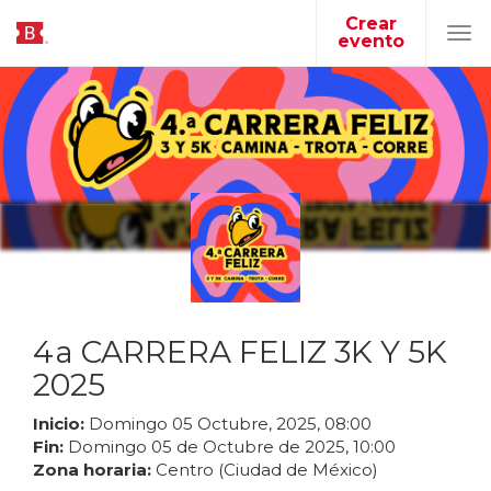
Crear
evento
Tog
navi
4a CARRERA FELIZ 3K Y 5K
2025
Inicio:
Domingo
05
Octubre
,
2025
,
08
:
00
Fin:
Domingo
05
de
Octubre
de
2025
,
10
:
00
Zona horaria:
Centro (Ciudad de México)