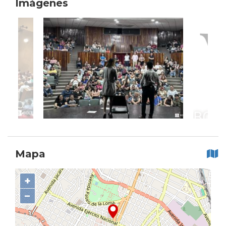
Imágenes
Mapa
+
−