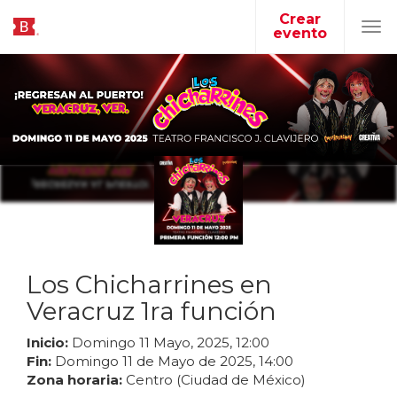
Crear
evento
Tog
navi
Los Chicharrines en
Veracruz 1ra función
Inicio:
Domingo
11
Mayo
,
2025
,
12
:
00
Fin:
Domingo
11
de
Mayo
de
2025
,
14
:
00
Zona horaria:
Centro (Ciudad de México)