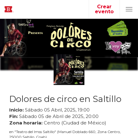
Crear
evento
Tog
navi
Dolores de circo en Saltillo
Inicio:
Sábado
05
Abril
,
2025
,
19
:
00
Fin:
Sábado
05
de
Abril
de
2025
,
20
:
00
Zona horaria:
Centro (Ciudad de México)
en
"
Teatro del Imss Saltillo
"
(
Manuel Doblado 660, Zona Centro,
25000 Saltillo, Coah
)