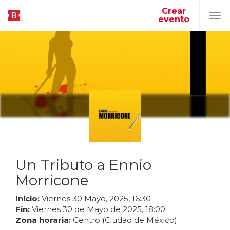
Crear
evento
Tog
navi
Un Tributo a Ennio
Morricone
Inicio:
Viernes
30
Mayo
,
2025
,
16
:
30
Fin:
Viernes
30
de
Mayo
de
2025
,
18
:
00
Zona horaria:
Centro (Ciudad de México)