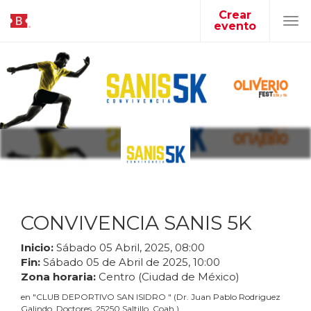
Crear
evento
Tog
navi
CONVIVENCIA SANIS 5K
Inicio:
Sábado
05
Abril
,
2025
,
08
:
00
Fin:
Sábado
05
de
Abril
de
2025
,
10
:
00
Zona horaria:
Centro (Ciudad de México)
en
"
CLUB DEPORTIVO SAN ISIDRO
"
(
Dr. Juan Pablo Rodriguez
Galindo, Doctores, 25250 Saltillo, Coah.
)